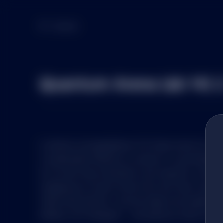
Zurück
Quantum Arena (ab 14) 2 
In diesem actiongeladenen PvP-Spiel tretet ihr in
in spannenden Matches zu messen. In verschiedene
ihr um den Sieg. Koordiniert eure Angriffe, verteid
Umgebung zu eurem Vorteil. Nur das Team, das a
Taktik klug einsetzt, wird als Sieger hervorgehen. S
Reflexe und Teamgeist – die Quantum Arena warte