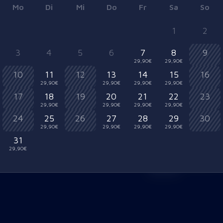
Mo
Di
Mi
Do
Fr
Sa
So
1
2
3
4
5
6
7
8
9
29,90€
29,90€
10
11
12
13
14
15
16
29,90€
29,90€
29,90€
29,90€
17
18
19
20
21
22
23
29,90€
29,90€
29,90€
29,90€
24
25
26
27
28
29
30
Exklusive Aren
29,90€
29,90€
29,90€
29,90€
Mit dieser Option buchst 
0/8
2
)
31
Genieße ein ungestörtes 
29,90€
Bei einer Buchung ab 6 P
reserviert.