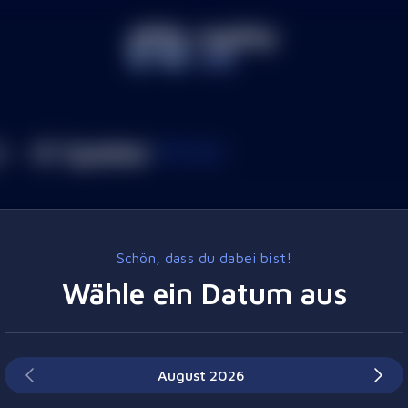
- 8 Spieler
Rift Arena
Schön, dass du dabei bist!
 zwei Teams gegeneinander an, um euch
Wähle ein Datum aus
n Arenen aus unserem Rift Link kämpft
igt eure Positionen und nutzt die
m besten zusammenarbeitet und seine
eid bereit für intensive Action, schnelle
August
t auf euch!