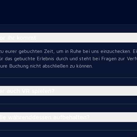
vor ihr kommt
zu eurer gebuchten Zeit, um in Ruhe bei uns einzuchecken. 
ür das gebuchte Erlebnis durch und steht bei Fragen zur Ver
 eure Buchung nicht abschließen zu können.
er auch VR spielen?
ille währenddessen aufbehalten?