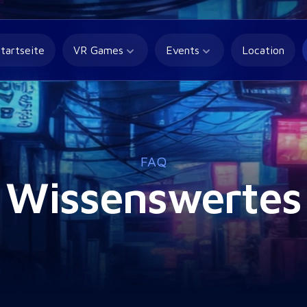
tartseite
VR Games
Events
Location
FAQ
Wissenswertes