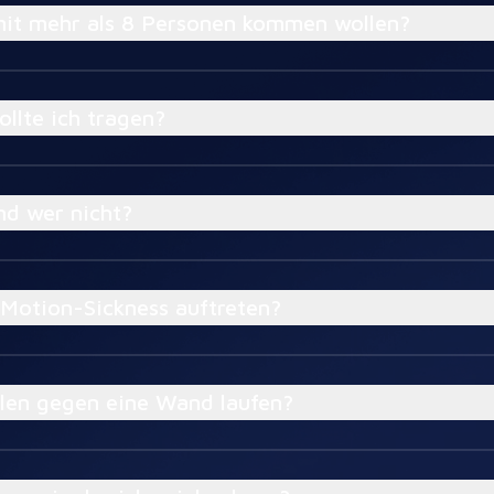
mit mehr als 8 Personen kommen wollen?
ollte ich tragen?
nd wer nicht?
 Motion-Sickness auftreten?
elen gegen eine Wand laufen?