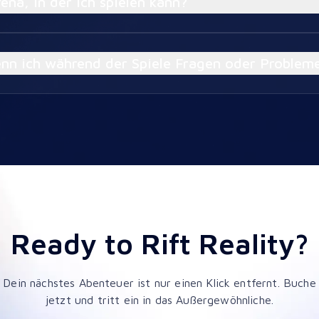
ena, in der ich spielen kann?
nn ich während der Spiele Fragen oder Problem
Ready to Rift Reality?
Dein nächstes Abenteuer ist nur einen Klick entfernt. Buche
jetzt und tritt ein in das Außergewöhnliche.