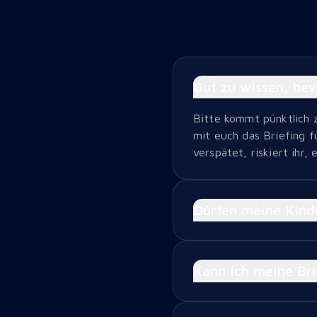
Gut zu wissen, be
Bitte kommt pünktlich 
mit euch das Briefing f
verspätet, riskiert ihr,
Dürfen meine Kind
Kann ich meine Br