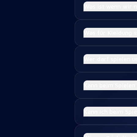
Was ist wenn wir 
Was für Kleidung s
Wer darf spielen u
Kann beim Spielen
Kann ich beim Spi